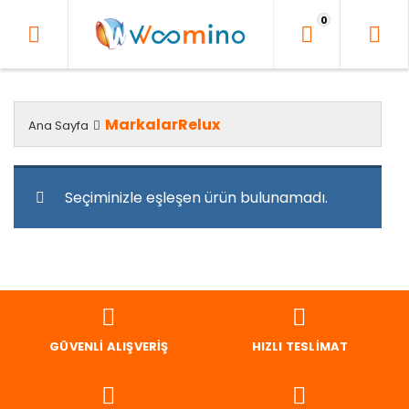
İçeriği
0
Geç
MarkalarRelux
Ana Sayfa
Seçiminizle eşleşen ürün bulunamadı.
GÜVENLI ALIŞVERIŞ
HIZLI TESLIMAT