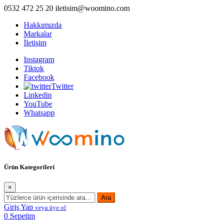
İçeriği
0532 472 25 20
iletisim@woomino.com
Geç
Hakkımızda
Markalar
İletişim
Instagram
Tiktok
Facebook
Twitter
Linkedin
YouTube
Whatsapp
Woomino Alışveriş Dünyası. Beyaz eşya, elektronik ve küçük ev
Ürün Kategorileri
aletleri sektöründe yetkili firma olarak hizmet vermektedir.
×
Ara
Giriş Yap
veya üye ol
0
Sepetim