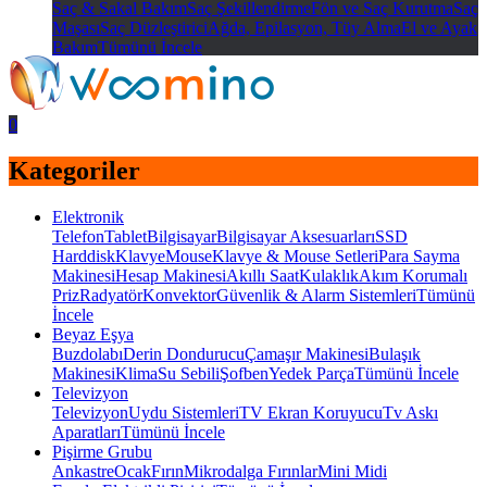
Saç & Sakal Bakım
Saç Şekillendirme
Fön ve Saç Kurutma
Saç
Maşası
Saç Düzleştirici
Ağda, Epilasyon, Tüy Alma
El ve Ayak
Bakım
Tümünü İncele
Ev & Yaşam
Sağlık & Medikal
Anne & Bebek & Çocuk
0
Yeni Ürünler
Kategoriler
Elektronik
Telefon
Tablet
Bilgisayar
Bilgisayar Aksesuarları
SSD
Harddisk
Klavye
Mouse
Klavye & Mouse Setleri
Para Sayma
Makinesi
Hesap Makinesi
Akıllı Saat
Kulaklık
Akım Korumalı
Priz
Radyatör
Konvektor
Güvenlik & Alarm Sistemleri
Tümünü
İncele
Beyaz Eşya
Buzdolabı
Derin Dondurucu
Çamaşır Makinesi
Bulaşık
Makinesi
Klima
Su Sebili
Şofben
Yedek Parça
Tümünü İncele
Televizyon
Televizyon
Uydu Sistemleri
TV Ekran Koruyucu
Tv Askı
Aparatları
Tümünü İncele
Pişirme Grubu
Ankastre
Ocak
Fırın
Mikrodalga Fırınlar
Mini Midi