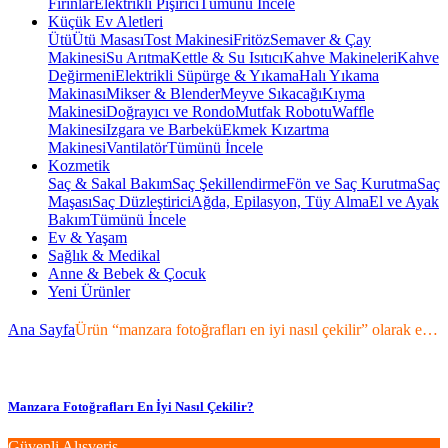
Fırınlar
Elektrikli Pişirici
Tümünü İncele
Küçük Ev Aletleri
Ütü
Ütü Masası
Tost Makinesi
Fritöz
Semaver & Çay
Makinesi
Su Arıtma
Kettle & Su Isıtıcı
Kahve Makineleri
Kahve
Değirmeni
Elektrikli Süpürge & Yıkama
Halı Yıkama
Makinası
Mikser & Blender
Meyve Sıkacağı
Kıyma
Makinesi
Doğrayıcı ve Rondo
Mutfak Robotu
Waffle
Makinesi
Izgara ve Barbekü
Ekmek Kızartma
Makinesi
Vantilatör
Tümünü İncele
Kozmetik
Saç & Sakal Bakım
Saç Şekillendirme
Fön ve Saç Kurutma
Saç
Maşası
Saç Düzleştirici
Ağda, Epilasyon, Tüy Alma
El ve Ayak
Bakım
Tümünü İncele
Ev & Yaşam
Sağlık & Medikal
Anne & Bebek & Çocuk
Yeni Ürünler
Ana Sayfa
Ürün “manzara fotoğrafları en iyi nasıl çekilir” olarak etiketlendi
Manzara Fotoğrafları En İyi Nasıl Çekilir?
Güvenli Alışveriş