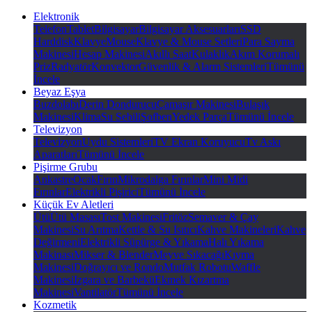
Elektronik
Telefon
Tablet
Bilgisayar
Bilgisayar Aksesuarları
SSD
Harddisk
Klavye
Mouse
Klavye & Mouse Setleri
Para Sayma
Makinesi
Hesap Makinesi
Akıllı Saat
Kulaklık
Akım Korumalı
Priz
Radyatör
Konvektor
Güvenlik & Alarm Sistemleri
Tümünü
İncele
Beyaz Eşya
Buzdolabı
Derin Dondurucu
Çamaşır Makinesi
Bulaşık
Makinesi
Klima
Su Sebili
Şofben
Yedek Parça
Tümünü İncele
Televizyon
Televizyon
Uydu Sistemleri
TV Ekran Koruyucu
Tv Askı
Aparatları
Tümünü İncele
Pişirme Grubu
Ankastre
Ocak
Fırın
Mikrodalga Fırınlar
Mini Midi
Fırınlar
Elektrikli Pişirici
Tümünü İncele
Küçük Ev Aletleri
Ütü
Ütü Masası
Tost Makinesi
Fritöz
Semaver & Çay
Makinesi
Su Arıtma
Kettle & Su Isıtıcı
Kahve Makineleri
Kahve
Değirmeni
Elektrikli Süpürge & Yıkama
Halı Yıkama
Makinası
Mikser & Blender
Meyve Sıkacağı
Kıyma
Makinesi
Doğrayıcı ve Rondo
Mutfak Robotu
Waffle
Makinesi
Izgara ve Barbekü
Ekmek Kızartma
Makinesi
Vantilatör
Tümünü İncele
Kozmetik