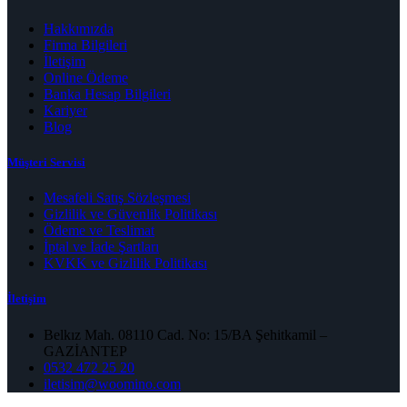
Hakkımızda
Firma Bilgileri
İletişim
Online Ödeme
Banka Hesap Bilgileri
Kariyer
Blog
Müşteri Servisi
Mesafeli Satış Sözleşmesi
Gizlilik ve Güvenlik Politikası
Ödeme ve Teslimat
İptal ve İade Şartları
KVKK ve Gizlilik Politikası
İletişim
Belkız Mah. 08110 Cad. No: 15/BA Şehitkamil –
GAZİANTEP
0532 472 25 20
iletisim@woomino.com