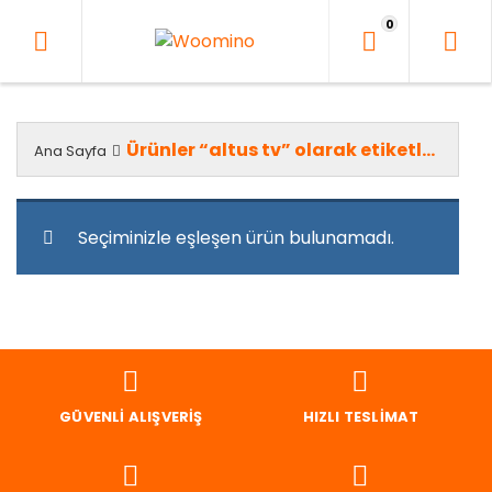
İçeriği
0
Geç
Ürünler “altus tv” olarak etiketlendi
Ana Sayfa
Seçiminizle eşleşen ürün bulunamadı.
GÜVENLI ALIŞVERIŞ
HIZLI TESLIMAT