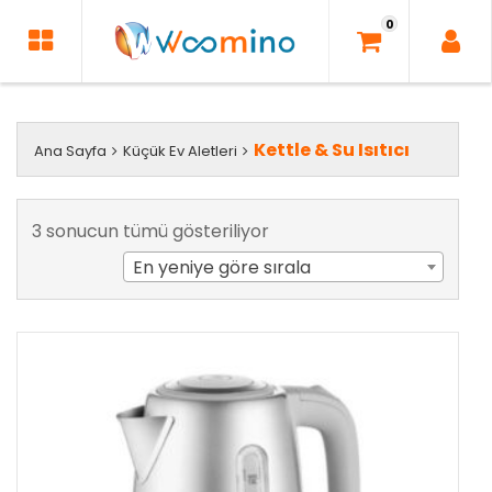
İçeriği
0
Geç
Kettle & Su Isıtıcı
Ana Sayfa
Küçük Ev Aletleri
En
3 sonucun tümü gösteriliyor
yeniye
En yeniye göre sırala
göre
sıralandı